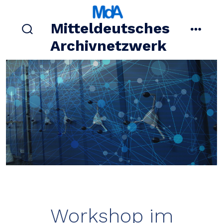
Zum
Inhalt
Mitteldeutsches
springen
suche
menü
Archivnetzwerk
ein-/ausblenden
Workshop im