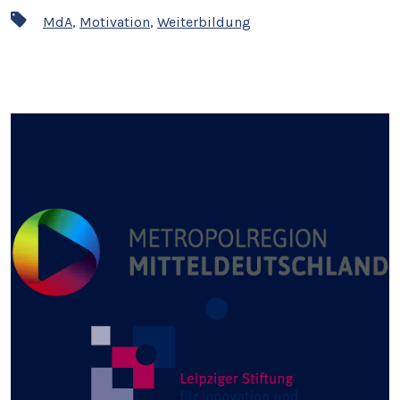
Schlagwörter
MdA
,
Motivation
,
Weiterbildung