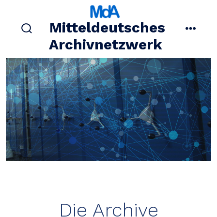
Zum
Inhalt
Mitteldeutsches
springen
suche
menü
Archivnetzwerk
ein-/ausblenden
Die Archive