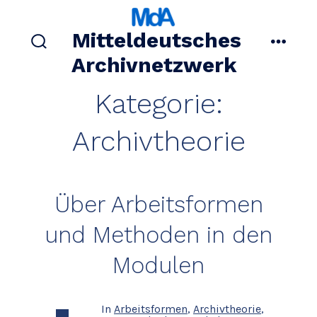
Zum
Inhalt
Mitteldeutsches
springen
suche
menü
Archivnetzwerk
ein-/ausblenden
Kategorie:
Archivtheorie
Über Arbeitsformen
und Methoden in den
Modulen
In
Arbeitsformen
,
Archivtheorie
,
Kategorien