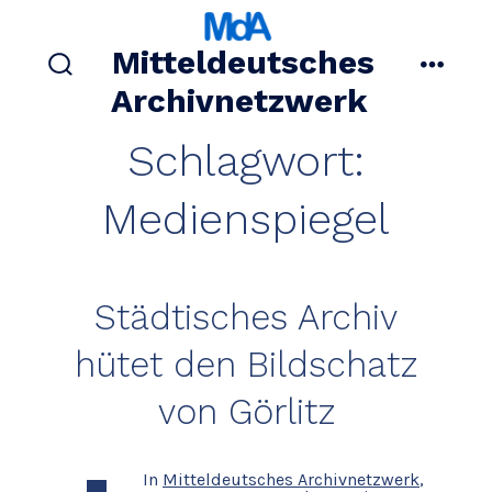
Zum
Inhalt
Mitteldeutsches
springen
suche
menü
Archivnetzwerk
ein-/ausblenden
Schlagwort:
Medienspiegel
Städtisches Archiv
hütet den Bildschatz
von Görlitz
In
Mitteldeutsches Archivnetzwerk
,
Kategorien