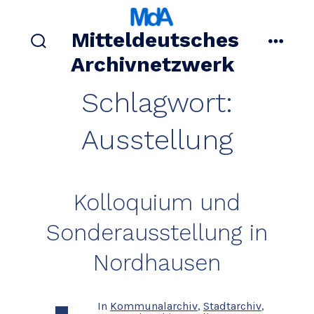
Zum
Inhalt
Mitteldeutsches
springen
suche
menü
Archivnetzwerk
ein-/ausblenden
Schlagwort:
Ausstellung
Kolloquium und
Sonderausstellung in
Nordhausen
In
Kommunalarchiv
,
Stadtarchiv
,
Kategorien