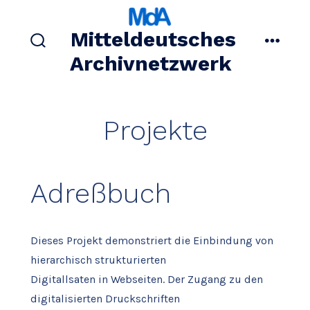
Zum
Inhalt
Mitteldeutsches
springen
suche
menü
Archivnetzwerk
ein-/ausblenden
Projekte
Adreßbuch
Dieses Projekt demonstriert die Einbindung von
hierarchisch strukturierten
Digitallsaten in Webseiten. Der Zugang zu den
digitalisierten Druckschriften